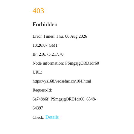
黑羊影院
首页
电影
电视剧
综艺
动漫
留言互动
🎬 最新电影
更多
HD中字
HD中字
关于约会的一切2025
坏人必须流血
🔥 黑羊热推
🔥 黑羊热推
更新至07集
HD中字
你好，12315第二季
肮脏的手
🔥 黑羊热推
🔥 黑羊热推
HD中字
HD
小家伙2026
熊猫计划之部落奇遇记
🔥 黑羊热推
🔥 黑羊热推