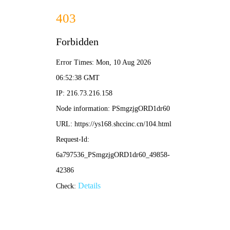
黑羊影院
首页
电影
电视剧
综艺
动漫
留言互动
🎬 最新电影
更多
HD中字
HD中字
关于约会的一切2025
坏人必须流血
🔥 黑羊热推
🔥 黑羊热推
更新至07集
HD中字
你好，12315第二季
肮脏的手
🔥 黑羊热推
🔥 黑羊热推
HD中字
HD
小家伙2026
熊猫计划之部落奇遇记
🔥 黑羊热推
🔥 黑羊热推